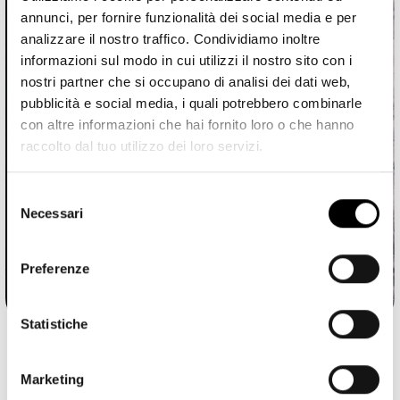
annunci, per fornire funzionalità dei social media e per
analizzare il nostro traffico. Condividiamo inoltre
informazioni sul modo in cui utilizzi il nostro sito con i
nostri partner che si occupano di analisi dei dati web,
pubblicità e social media, i quali potrebbero combinarle
con altre informazioni che hai fornito loro o che hanno
raccolto dal tuo utilizzo dei loro servizi.
SERVIZIO
Selezione
CHARTER
Necessari
del
consenso
Un’esperienza di charterunica e personalizzata
Preferenze
Per saperne di più
Statistiche
Marketing