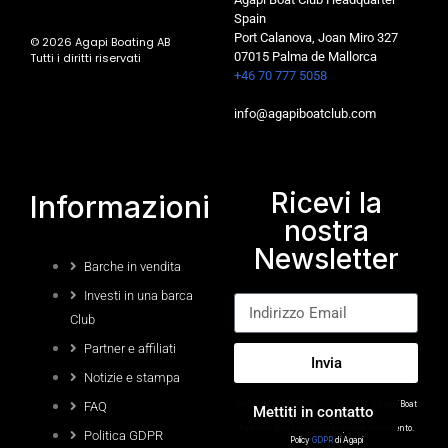
Spain
Port Calanova, Joan Miro 327
© 2026 Agapi Boating AB
07015 Palma de Mallorca
Tutti i diritti riservati
+46 70 777 5058
info@agapiboatclub.com
Ricevi la
Informazioni
nostra
Newsletter
Barche in vendita
Investi in una barca
Club
Partner e affiliati
Invia
Notizie e stampa
FAQ
Iscrivendoti, accetti la
Privacy Policy
di Agapi Boat
Mettiti in contatto
Club.
Puoi annullare l’iscrizione in qualsiasi momento.
Politica GDPR
Policy
GDPR
di Agapi