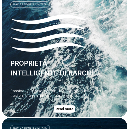
NAVIGAZIONE ILLIMITATA
PROPRIETÀ
INTELLIGENTE DI BARCHE
Possiedi la tua barca con una soluzione intelligente e
trasformala in un investimento divertente!
Read more
NAVIGAZIONE ILLIMITATA