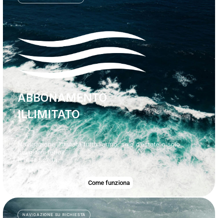
ABBONAMENTO
ILLIMITATO
Navigazione illimitata tutto l’anno, solo d’estate o solo
nei giorni feriali.
A te la scelta.
Come funziona
NAVIGAZIONE SU RICHIESTA