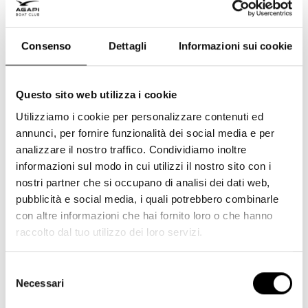
Manutenzione
Ormeggio e rimessaggio invernale
Consenso
Dettagli
Informazioni sui cookie
Accesso a più destinazioni
Rispetto ai costi complessivi di possedere una barca
Questo sito web utilizza i cookie
(prezzo d’acquisto, assicurazione, tasse di ormeggio,
Utilizziamo i cookie per personalizzare contenuti ed
manutenzione, svalutazione), l’iscrizione a un boat
annunci, per fornire funzionalità dei social media e per
club risulta spesso molto più conveniente —
analizzare il nostro traffico. Condividiamo inoltre
soprattutto se dai valore al tuo tempo e alla comodità.
informazioni sul modo in cui utilizzi il nostro sito con i
nostri partner che si occupano di analisi dei dati web,
pubblicità e social media, i quali potrebbero combinarle
Perché i Boat Club sono il
con altre informazioni che hai fornito loro o che hanno
raccolto dal tuo utilizzo dei loro servizi.
futuro della nautica
Selezione
La crescita dei boat club fa parte di una tendenza più
Necessari
del
ampia verso l’economia condivisa. Proprio come oggi
consenso
si condividono auto, case vacanza e bici, sempre più