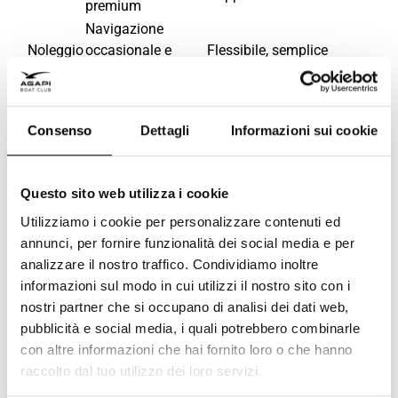
premium
Navigazione
Noleggio
occasionale e
Flessibile, semplice
breve
Consenso
Dettagli
Informazioni sui cookie
Perché scegliere Agapi
Boat Club Maiorca?
Questo sito web utilizza i cookie
Agapi offre soluzioni per ogni esigenza, dal noleggio al
Utilizziamo i cookie per personalizzare contenuti ed
charter, dagli abbonamenti fino alla proprietà
annunci, per fornire funzionalità dei social media e per
condivisa. Per chi vuole il meglio di entrambi i mondi—
analizzare il nostro traffico. Condividiamo inoltre
flessibilità e accesso senza problemi—Agapi Boat Club
informazioni sul modo in cui utilizzi il nostro sito con i
Maiorca è la scelta ideale. Offre ai membri accesso a
nostri partner che si occupano di analisi dei dati web,
una flotta di barche premium sempre ben mantenute,
pubblicità e social media, i quali potrebbero combinarle
senza le responsabilità della proprietà.
con altre informazioni che hai fornito loro o che hanno
raccolto dal tuo utilizzo dei loro servizi.